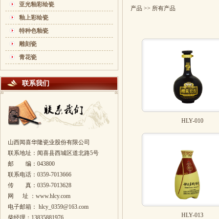
亚光釉彩绘瓷
产品
>> 所有产品
釉上彩绘瓷
特种色釉瓷
雕刻瓷
青花瓷
联系我们
HLY-010
山西闻喜华隆瓷业股份有限公司
联系地址：闻喜县西城区道北路5号
邮 编：043800
联系电话：
0359-7013666
传 真：
0359-7013628
网 址 ：www.hlcy.com
电子邮箱：
hlcy_0359@163.com
HLY-013
柴经理：13835881976