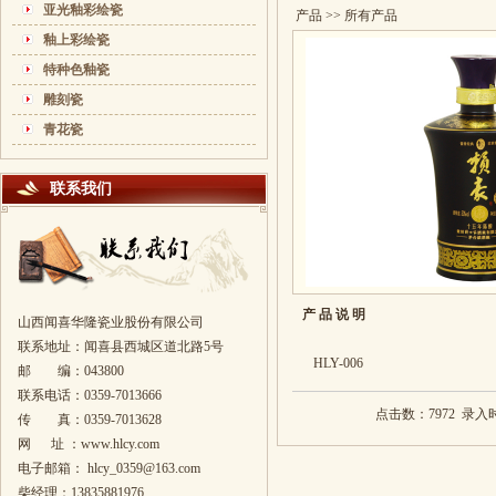
亚光釉彩绘瓷
产品
>> 所有产品
釉上彩绘瓷
特种色釉瓷
雕刻瓷
青花瓷
联系我们
产 品 说 明
山西闻喜华隆瓷业股份有限公司
联系地址：闻喜县西城区道北路5号
HLY-006
邮 编：043800
联系电话：
0359-7013666
点击数：7972 录入时间
传 真：
0359-7013628
网 址 ：www.hlcy.com
电子邮箱：
hlcy_0359@163.com
柴经理：13835881976