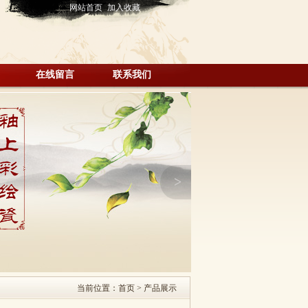
网站首页
加入收藏
在线留言
联系我们
>
当前位置：首页 > 产品展示