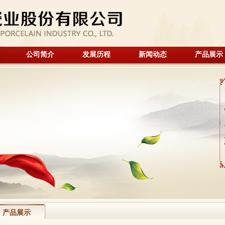
公司简介
发展历程
新闻动态
产品展示
产品展示