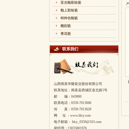
亚光釉彩绘瓷
釉上彩绘瓷
特种色釉瓷
雕刻瓷
青花瓷
联系我们
山西闻喜华隆瓷业股份有限公司
联系地址：闻喜县西城区道北路5号
邮 编：043800
联系电话：
0359-7013666
传 真：
0359-7013628
网 址 ：www.hlcy.com
电子邮箱：
hlcy_0359@163.com
柴经理：13835881976